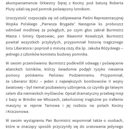
akompaniamencie Orkiestry Dętej z Kociny pod batutą Roberta
Pluty udali się pod pomnik poświęcony lotnikom.
Uroczystość rozpoczęła się od odśpiewania Pieśni Reprezentacyjnej
Wojska Polskiego „Pierwsza Brygada”. Następnie ks. proboszcz
odmówił modlitwę za poległych, po czym głos zabrał Burmistrz
Miasta i Gminy Opatowiec, pan Sławomir Kowalczyk. Burmistrz
powitał wszystkich przybyłych, przypomniał historię tragicznego
lotu Liberatora i poprosił o minutę ciszy dla śp. Jakuba Różyckiego –
jednego z członków komitetu budowy pomnika.
W swoim przemówieniu Burmistrz podkreślił odwagę i poświęcenie
alianckich lotników, którzy świadomie podjęli ryzyko niesienia
pomocy polskiemu Państwu Podziemnemu. Przypomniał,
że Liberator B24J – jeden z największych bombowców II wojny
światowej – był niemal pozbawiony uzbrojenia, co czyniło go łatwym
celem dla niemieckich myśliwców. Opisał dramatyczny przebieg misji
z bazy w Brindisi we Włoszech, zakończonej tragicznie po trafieniu
maszyny w rejonie Tarnowa i jej rozbiciu na polach Kociny
i Krzczonowa.
W swoim wystąpieniu Pan Burmistrz wspomniał także o osobach,
które w znaczący sposób przyczyniły się do uratowania jedynego