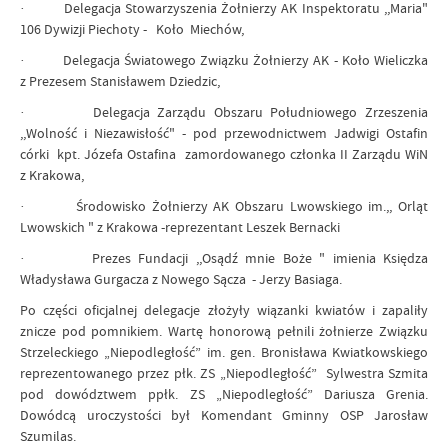
· Delegacja Stowarzyszenia Żołnierzy AK Inspektoratu ,,Maria"
106 Dywizji Piechoty - Koło Miechów,
· Delegacja Światowego Związku Żołnierzy AK - Koło Wieliczka
z Prezesem Stanisławem Dziedzic,
· Delegacja Zarządu Obszaru Południowego Zrzeszenia
,,Wolność i Niezawisłość" - pod przewodnictwem Jadwigi Ostafin
córki kpt. Józefa Ostafina zamordowanego członka II Zarządu WiN
z Krakowa,
· Środowisko Żołnierzy AK Obszaru Lwowskiego im.,, Orląt
Lwowskich " z Krakowa -reprezentant Leszek Bernacki
· Prezes Fundacji ,,Osądź mnie Boże " imienia Księdza
Władysława Gurgacza z Nowego Sącza - Jerzy Basiaga.
Po części oficjalnej delegacje złożyły wiązanki kwiatów i zapaliły
znicze pod pomnikiem. Wartę honorową pełnili żołnierze Związku
Strzeleckiego „Niepodległość” im. gen. Bronisława Kwiatkowskiego
reprezentowanego przez płk. ZS „Niepodległość” Sylwestra Szmita
pod dowództwem ppłk. ZS „Niepodległość” Dariusza Grenia.
Dowódcą uroczystości był Komendant Gminny OSP Jarosław
Szumilas.