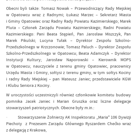
Obecni byli także: Tomasz Nowak – Przewodniczący Rady Miejskiej
w Opatowcu wraz z Radnymi; Łukasz Marzec – Sekretarz Miasta
i Gminy Opatowiec oraz Radny Rady Powiatu Kazimierskiego; Marek
Pluta – Członek Zarządu Powiatu Kazimierskiego; Radni Powiatu
Kazimierskiego: Pani Beata Stępień, Pan Jarosław Miszczyk, Pan
Marek Pikulski; Lucyna Tułak – Dyrektor Zespołu Szkolno-
Przedszkolnego w Krzczonowie; Tomasz Paluch – Dyrektor Zespołu
Szkolno-Przedszkolnego w Opatowcu; Beata Adamczyk – Dyrektor
Instytucji Kultury; Jarosław Naporowski – Kierownik MOPS
w Opatowcu; nauczyciele z terenu gminy Opatowiec, pracownicy
Urzędu Miasta i Gminy, sołtysi z terenu gminy, w tym sołtys Kociny
i radny Rady Miejskiej – pan Mateusz Janiec; przedstawiciele KGW
i Klubu Seniora z Kociny.
W uroczystości uczestniczyli również członkowie komitetu budowy
pomnika Jacek Janiec i Marian Gruszka oraz liczne delegacje
stowarzyszeń patriotycznych. Obecne były m.in.:
· Stowarzyszenie Żołnierzy AK Inspektoratu ,,Maria" 106 Dywizji
Piechoty z Prezesem Zarządu Głównego Ryszardem Chećko wraz
z delegacją z Krakowa,