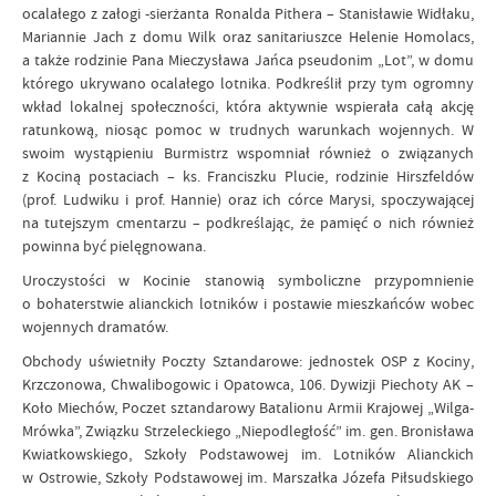
ocalałego z załogi -sierżanta Ronalda Pithera – Stanisławie Widłaku,
Mariannie Jach z domu Wilk oraz sanitariuszce Helenie Homolacs,
a także rodzinie Pana Mieczysława Jańca pseudonim „Lot”, w domu
którego ukrywano ocalałego lotnika. Podkreślił przy tym ogromny
wkład lokalnej społeczności, która aktywnie wspierała całą akcję
ratunkową, niosąc pomoc w trudnych warunkach wojennych. W
swoim wystąpieniu Burmistrz wspomniał również o związanych
z Kociną postaciach – ks. Franciszku Plucie, rodzinie Hirszfeldów
(prof. Ludwiku i prof. Hannie) oraz ich córce Marysi, spoczywającej
na tutejszym cmentarzu – podkreślając, że pamięć o nich również
powinna być pielęgnowana.
Uroczystości w Kocinie stanowią symboliczne przypomnienie
o bohaterstwie alianckich lotników i postawie mieszkańców wobec
wojennych dramatów.
Obchody uświetniły Poczty Sztandarowe: jednostek OSP z Kociny,
Krzczonowa, Chwalibogowic i Opatowca, 106. Dywizji Piechoty AK –
Koło Miechów, Poczet sztandarowy Batalionu Armii Krajowej „Wilga-
Mrówka”, Związku Strzeleckiego „Niepodległość” im. gen. Bronisława
Kwiatkowskiego, Szkoły Podstawowej im. Lotników Alianckich
w Ostrowie, Szkoły Podstawowej im. Marszałka Józefa Piłsudskiego