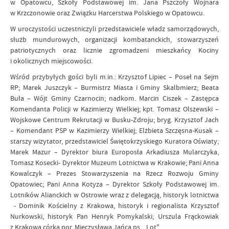
w Opatowcu, Szkoły Podstawowej im. Jana Pszczoły Wojnara
w Krzczonowie oraz Związku Harcerstwa Polskiego w Opatowcu.
W uroczystości uczestniczyli przedstawiciele władz samorządowych,
służb mundurowych, organizacji kombatanckich, stowarzyszeń
patriotycznych oraz licznie zgromadzeni mieszkańcy Kociny
i okolicznych miejscowości.
Wśród przybyłych gości byli m.in.: Krzysztof Lipiec – Poseł na Sejm
RP; Marek Juszczyk – Burmistrz Miasta i Gminy Skalbmierz; Beata
Buła – Wójt Gminy Czarnocin; nadkom. Marcin Ciszek – Zastępca
Komendanta Policji w Kazimierzy Wielkiej; kpt. Tomasz Olszewski –
Wojskowe Centrum Rekrutacji w Busku-Zdroju; bryg. Krzysztof Jach
– Komendant PSP w Kazimierzy Wielkiej; Elżbieta Szczęsna-Kusak –
starszy wizytator, przedstawiciel Świętokrzyskiego Kuratora Oświaty;
Marek Mazur – Dyrektor biura Europosła Arkadiusza Mularczyka,
Tomasz Kosecki- Dyrektor Muzeum Lotnictwa w Krakowie; Pani Anna
Kowalczyk – Prezes Stowarzyszenia na Rzecz Rozwoju Gminy
Opatowiec; Pani Anna Kotyza – Dyrektor Szkoły Podstawowej im.
Lotników Alianckich w Ostrowie wraz z delegacją, historyk lotnictwa
- Dominik Kościelny z Krakowa, historyk i regionalista Krzysztof
Nurkowski, historyk Pan Henryk Pomykalski; Urszula Frąckowiak
z Krakowa córka por. Mieczysława Jańca ps. ,,Lot".