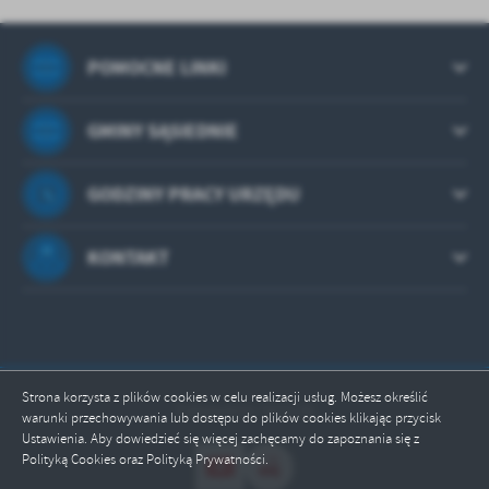
POMOCNE LINKI
GMINY SĄSIEDNIE
GODZINY PRACY URZĘDU
KONTAKT
Strona korzysta z plików cookies w celu realizacji usług. Możesz określić
Odwiedzin: 503136
warunki przechowywania lub dostępu do plików cookies klikając przycisk
Ustawienia. Aby dowiedzieć się więcej zachęcamy do zapoznania się z
Polityką Cookies oraz Polityką Prywatności.