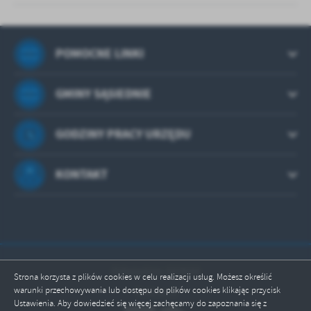
POMOCNE LINKI
GMINY SĄSIEDNIE
GODZINY PRACY URZĘDU
KONTAKT
Odwiedzin: 503644
Strona korzysta z plików cookies w celu realizacji usług. Możesz określić
warunki przechowywania lub dostępu do plików cookies klikając przycisk
Online: 5
Ustawienia. Aby dowiedzieć się więcej zachęcamy do zapoznania się z