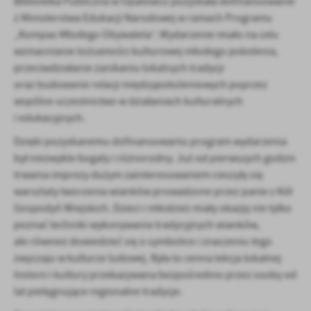
Biblioteka Publiczna w Opatowcu pozyskała dofinansowanie
funkcjonalności.
Promocyjne pliki cookies służą do prezentowania Ci naszych
Więcej
z Ministerstwa Edukacji Narodowej w ramach Programu
komunikatów na podstawie analizy Twoich upodobań oraz Twoich
„Kompas Młodego Obywatela”. Wydarzenie miało na celu
zwyczajów dotyczących przeglądanej witryny internetowej. Treści
promocyjne mogą pojawić się na stronach podmiotów trzecich lub
wzmacnianie tożsamości kulturowej młodego pokolenia,
firm będących naszymi partnerami oraz innych dostawców usług.
przeciwdziałanie zanikaniu lokalnych tradycji
Firmy te działają w charakterze pośredników prezentujących nasze
oraz budowanie relacji międzypokoleniowych poprzez
treści w postaci wiadomości, ofert, komunikatów mediów
wspólne uczestnictwo w działaniach kulturalnych
społecznościowych.
i edukacyjnych.
Dzięki pozyskanemu dofinansowaniu program wydarzenia
był niezwykle bogaty i różnorodny. Już od pierwszych godzin
trwania imprezy dużym zainteresowaniem cieszyły się
warsztaty tworzenia wianków prowadzone przez panie z Kół
Gospodyń Wiejskich. Dzieci i młodzież miały okazję nie tylko
poznać techniki wykonywania tradycyjnych wianków,
ale również dowiedzieć się o symbolice i znaczeniu tego
zwyczaju w kulturze ludowej. Była to cenna lekcja lokalnej
historii i kultury przekazywana bezpośrednio przez osoby od
lat pielęgnujące regionalne tradycje.