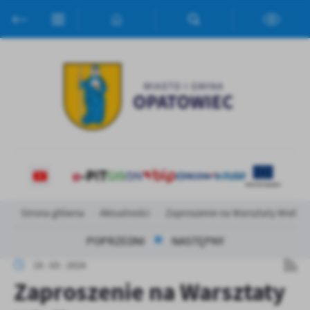
Przejdź do menu.
Przejdź do wyszukiwarki.
Przejdź do treści.
Przejdź do ustawień wielkości czcionki.
Włącz wersję kontrastową strony.
Ustawienia
Szanujemy Twoją prywatność. Możesz zmienić ustawienia cookies
lub zaakceptować je wszystkie. W dowolnym momencie możesz
dokonać zmiany swoich ustawień.
Niezbędne
Niezbędne pliki cookies służą do prawidłowego funkcjonowania
strony internetowej i umożliwiają Ci komfortowe korzystanie z
oferowanych przez nas usług.
Strona główna
Aktualności
Zaproszenie na Warsztaty Wielka
Pliki cookies odpowiadają na podejmowane przez Ciebie działania w
Więcej
celu m.in. dostosowania Twoich ustawień preferencji prywatności,
POPRZEDNI
NASTĘPNY
logowania czy wypełniania formularzy. Dzięki plikom cookies
strona, z której korzystasz, może działać bez zakłóceń.
Funkcjonalne i personalizacyjne
19 - 03 - 2024
Zaproszenie na Warsztaty
Tego typu pliki cookies umożliwiają stronie internetowej
Zapoznaj się z
POLITYKĄ PRYWATNOŚCI I PLIKÓW COOKIES
.
zapamiętanie wprowadzonych przez Ciebie ustawień oraz