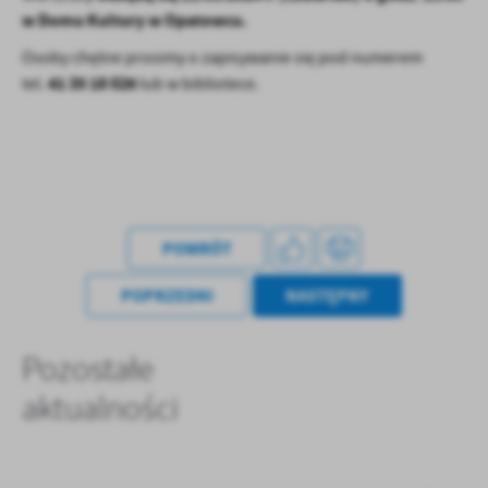
w Domu
Kultury w Opatowcu.
Osoby chętne prosimy o
zapisywanie
się pod
numerem
41
35
18
026
tel.
lub w
bibliotece.
POWRÓT
POPRZEDNI
NASTĘPNY
Pozostałe
aktualności