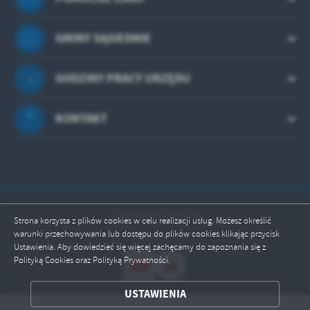
GMINY SĄSIEDNIE
GODZINY PRACY URZĘDU
KONTAKT
Odwiedzin: 503124
Strona korzysta z plików cookies w celu realizacji usług. Możesz określić
warunki przechowywania lub dostępu do plików cookies klikając przycisk
Online: 3
Ustawienia. Aby dowiedzieć się więcej zachęcamy do zapoznania się z
Polityką Cookies oraz Polityką Prywatności.
ZAPISZ WYBRANE
USTAWIENIA
ODRZUĆ WSZYSTKIE